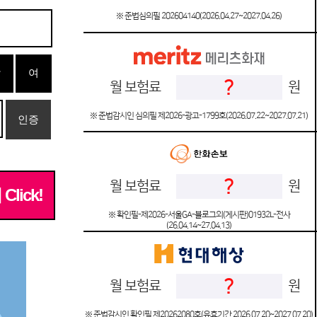
※ 준법심의필 202604140(2026.04.27~2027.04.26)
남
여
?
월 보험료
원
※ 준법감시인 심의필 제2026-광고-1799호(2026.07.22~2027.07.21)
인증
?
월 보험료
원
ick!
※ 확인필-제2026-서울GA-블로그외(게시판)01932L-전사
(26.04.14~27.04.13)
?
월 보험료
원
※ 준법감시인 확인필 제20262080호(유효기간 2026.07.20~2027.07.20)