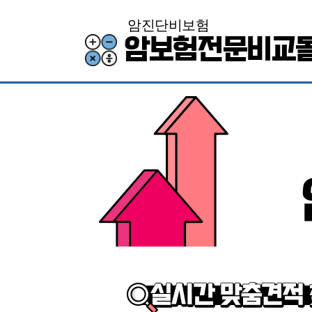
암진단비보험
암보험전문비교