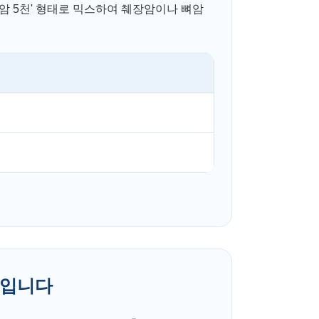
액암 5천' 형태로 믹스하여 췌장암이나 뼈암
준입니다