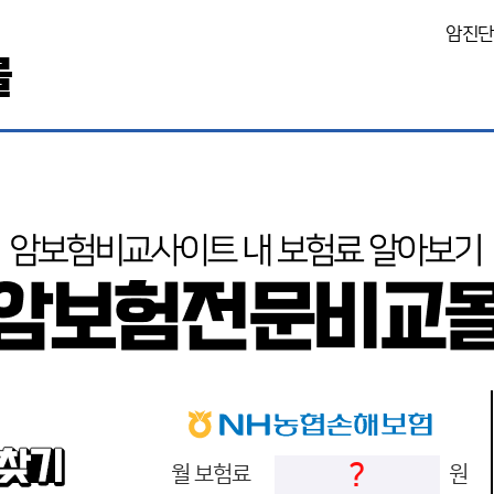
암진단
몰
?
월 보험료
원