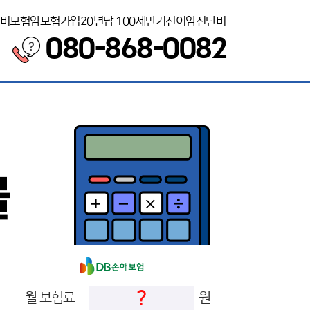
비보험
암보험가입
20년납 100세만기
전이암진단비
080-868-0082
?
월 보험료
원