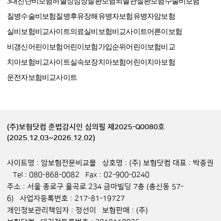
3대진단비보험
허혈성심장질환보험
뇌혈관질환보험
수술비보험
질병수술비보험
질병후유장해
유병자보험
유병자암보험
실비보험비교사이트
의료실비보험비교사이트
어른이보험
비갱신어린이보험
어린이보험가입순위
어린이보험비교
치아보험비교사이트
실속보장치아보험
어린이치아보험
운전자보험비교사이트
(주)보험닷컴 준법감시인 심의필 제2025-Q0080호
(2025.12.03~2026.12.02)
사이트명 : 암보험전문비교몰 상호명 : (주) 보험닷컴 대표 : 박중권
Tel : 080-868-0082 Fax : 02-900-0240
주소 : 서울 종로구 율곡로 234 금마빌딩 7층 (충신동 57-
6) 사업자등록번호 : 217-81-19727
개인정보관리책임자 : 정선이 보험판매 : (주)