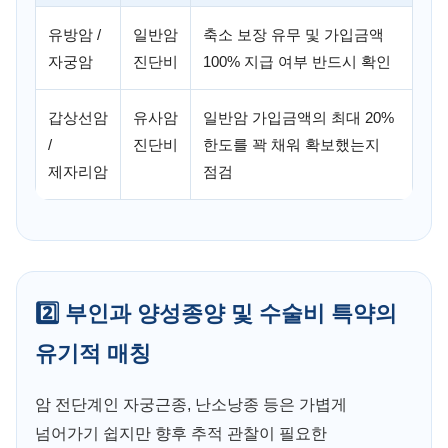
유방암 /
일반암
축소 보장 유무 및 가입금액
자궁암
진단비
100% 지급 여부 반드시 확인
갑상선암
유사암
일반암 가입금액의 최대 20%
/
진단비
한도를 꽉 채워 확보했는지
제자리암
점검
2️⃣ 부인과 양성종양 및 수술비 특약의
유기적 매칭
암 전단계인 자궁근종, 난소낭종 등은 가볍게
넘어가기 쉽지만 향후 추적 관찰이 필요한