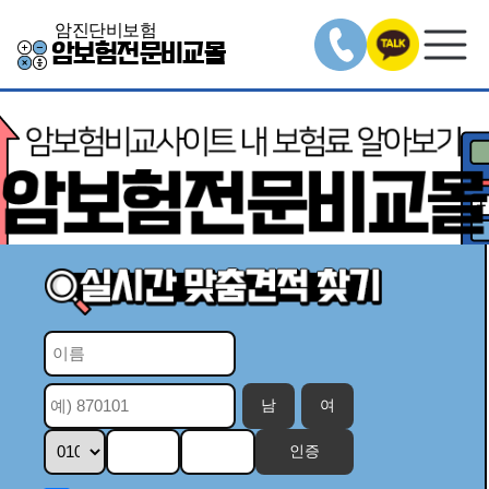
암진단비보험
암보험전문비교몰
남
여
인증